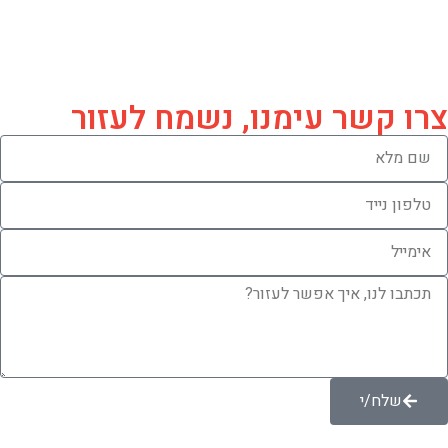
© 2026 הסיורים ביוזמת ובסבסוד מנהלת תקומה כל
הזכויות שמורות ל"עמותת התיירות שקמה בשור"
ו'הארץ הטובה'.
צרו קשר עימנו, נשמח לעזור
שלח/י