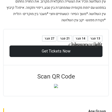
עין השלושה ונכיר את העשייה החקלאית מקרוב. את החוויה נחתום
במפגש עם יזמת מקומית שממחברת בין טבע, ריפוי ותקווה. איפה? קיבוץ
עין השלושה *משך הסיור- כשעתיים וחצי *מעבר בין מוקדים- רגלית
*נקודת מפגש- יקב עין השלושה
13 פבר
14 פבר
21 פבר
27 פבר
chevron_right
chevron_left
Get Tickets Now
Scan QR Code
Age Group