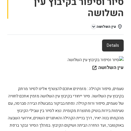
סיור וסיפור בקיבוץ עין
השלושה
עין השלושה
Details
עין השלושה
טעמים, סיפור וקהילה : מזמינים אתכם להצטרף אלינו לסיור מרתק
בקיבוץ עין השלושה. סיור ייחודי בקיבוץ עין השלושה מזמין אתכם לחוויה
של טעמים, סיפור ורוח קהילה. נפתח בביקור במבשלת הבירה סברסה, עם
טעימות בירות בוטיק מתוצרת מקומית. נצא לסיור בין שבילי הקיבוץ
מהקמתו בנוה יאיר, דרך בניית הקהילה והאתגרים השונים, אירועי השבעה
באוקטובר, ועד החזרה הביתה ושיקום הקיבוץ. במהלך הסיור נבקר ברפת