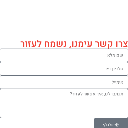
© 2026 הסיורים ביוזמת ובסבסוד מנהלת תקומה כל
הזכויות שמורות ל"עמותת התיירות שקמה בשור"
ו'הארץ הטובה'.
צרו קשר עימנו, נשמח לעזור
שלח/י